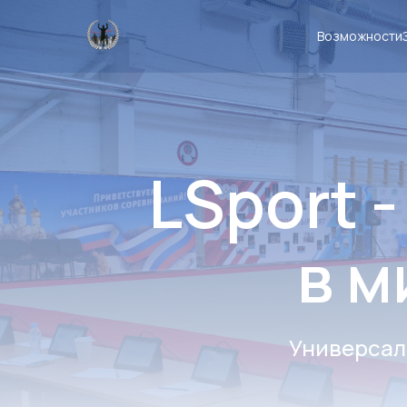
Возможности
LSport 
в м
Универсал